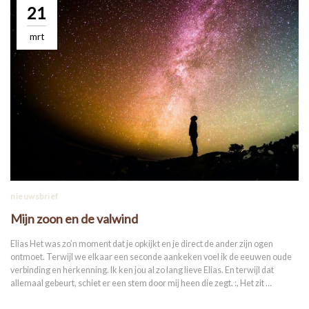
21
mrt
nieuwsbrief
Mijn zoon en de valwind
Elias Het was zo’n moment dat je opkijkt en je direct de ander zijn ogen
ontmoet. Terwijl we elkaar een seconde aankeken voel ik de eeuwen oude
verbinding en herkenning. Ik ken jou al zo lang lieve Elias. En terwijl dat
allemaal gebeurt, schiet er een stem door mij heen die zegt. :, Het zit …