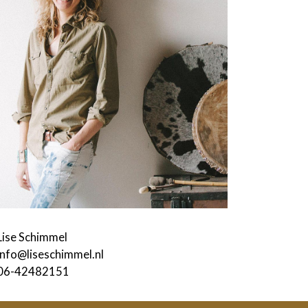
Lise Schimmel
info@liseschimmel.nl
06-42482151