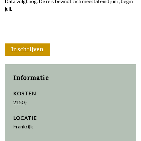
Data volgt nog. De reis bevindt zich meestal eind juni , begin
juli.
Inschrijven
Informatie
KOSTEN
2150,-
LOCATIE
Frankrijk